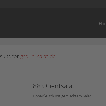
Ho
sults for
group: salat-de
88 Orientsalat
Dönerfleisch mit gemischtem Salat