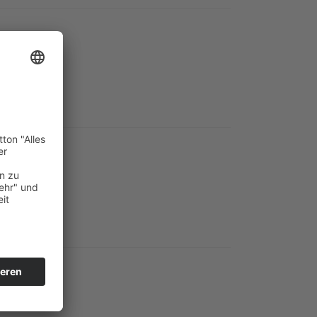
 Salat
äse