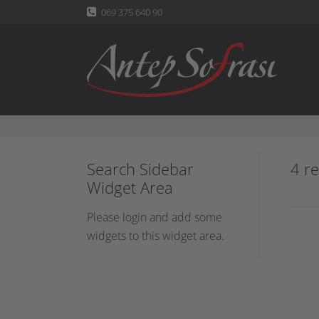
069 375 640 90
Search Sidebar
4 re
Widget Area
Please login and add some
widgets to this widget area.