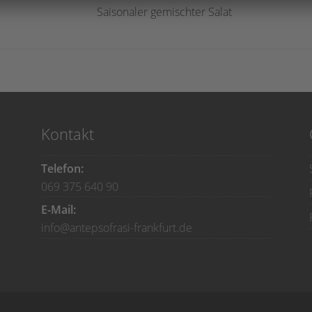
Saisonaler gemischter Salat
Kontakt
Telefon:
069 375 640 90
E-Mail:
info@antepsofrasi-frankfurt.de