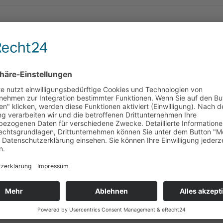
87 Hähnchensalat
Gegrilltes Hähnchenfleisch mit gemischtem
86 Hirtensalat
Tomaten-Gurken, Eisbergsalat dazu Weichk
85 Gemischter Salat