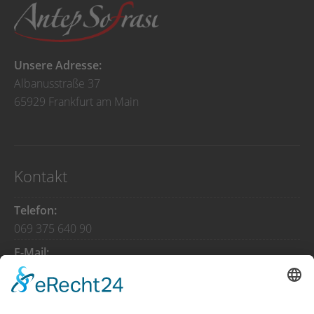
Unsere Adresse:
Albanusstraße 37
65929 Frankfurt am Main
Kontakt
Telefon:
069 375 640 90
E-Mail:
info@antepsofrasi-frankfurt.de