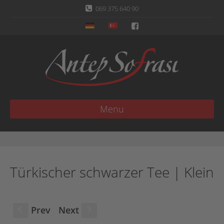
069 375 640 90
Menu
Türkischer schwarzer Tee | Klein
Prev
Next
S
s