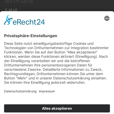
069 375 640 90
E-Mail:
info@antepsofrasi-frankfurt.de
Öffnungszeiten
So - Do
08:00 - 01:00
Fr - Sa
08:00 - 02:00
Feiertage
08:00 - 01:00
© Copyright
2026 Antep Sofrası |
Impressum
|
Datenschutz
|