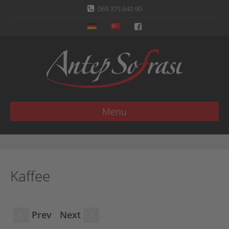
069 375 640 90
Menu
Kaffee
Prev
Next
S
s