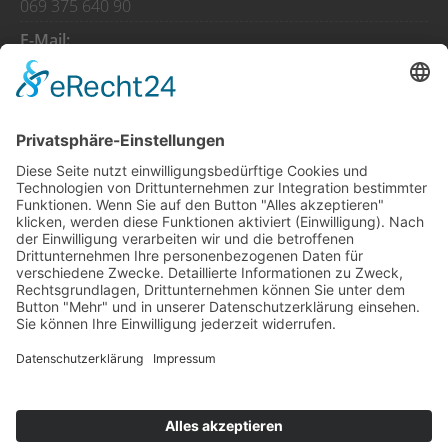
069 375 640 90
E-Mail:
info@antepsofrasi-frankfurt.de
Öffnungszeiten
So - Do
08:00 - 01:00
Fr - Sa
08:00 - 02:00
Feiertage
08:00 - 01:00
© Copyright
2026 Antep Sofrası |
Impressum
|
Datenschutz
|