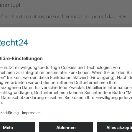
ammtopf
leisch mit Tomatensauce und Gemüse im Tontopf dazu Reis
emüsetopf
e mit Tomatensauce im Tontopf, dazu Reis
uzu Sac Kavurma
eschnetzeltes zubereitet in der Pfanne mit Tomaten und Papri
avuk Sac Kavurma