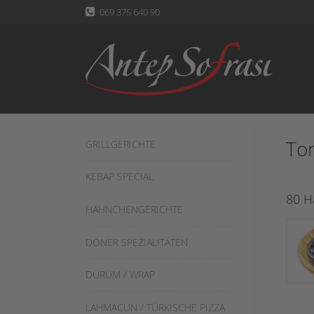
069 375 640 90
To
GRILLGERICHTE
KEBAP SPECIAL
80 H
HÄHNCHENGERICHTE
DÖNER SPEZIALITÄTEN
DÜRÜM / WRAP
LAHMACUN / TÜRKISCHE PIZZA