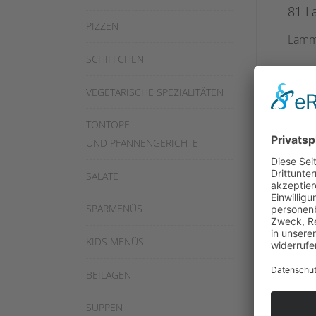
81 L
PIZZEN
Lammf
SCHIFFCHEN
VEGETARISCHE SPEZIALITÄTEN
82 G
TONTOPF-
Gemüs
UND PFANNENGERICHTE
SALATE
83 K
SPARMENÜS
Lammg
KIDS MENÜS
BEILAGEN
84 T
SUPPEN