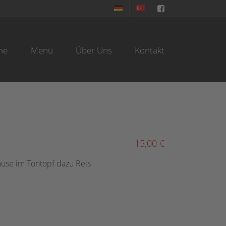
me
Menü
Über Uns
Kontakt
15,00 €
se im Tontopf dazu Reis