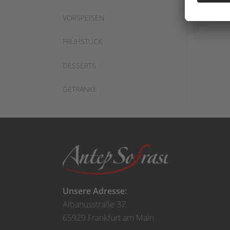
Hähnc
VORSPEISEN
FRÜHSTÜCK
DESSERTS
GETRÄNKE
Unsere Adresse:
Albanusstraße 37
65929 Frankfurt am Main